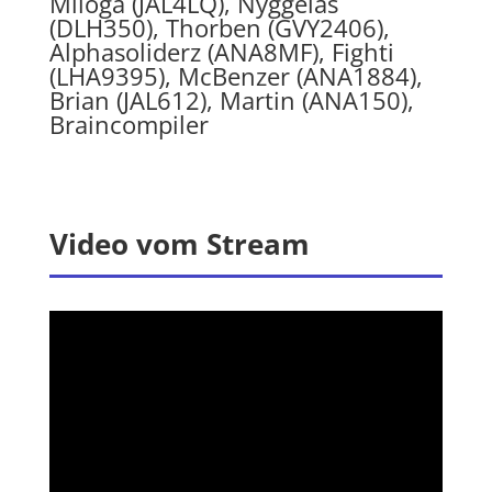
Miloga (JAL4LQ), Nyggelas
(DLH350), Thorben (GVY2406),
Alphasoliderz (ANA8MF), Fighti
(LHA9395), McBenzer (ANA1884),
Brian (JAL612), Martin (ANA150),
Braincompiler
Video vom Stream