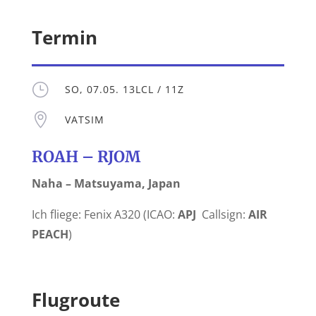
Termin
}
SO, 07.05. 13LCL / 11Z

VATSIM
ROAH – RJOM
Naha – Matsuyama, Japan
Ich fliege: Fenix A320 (ICAO:
APJ
Callsign:
AIR
PEACH
)
Flugroute